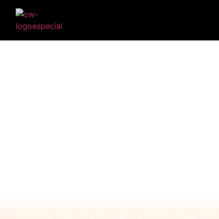
La contabilidad automatizada permite a los despachos con
operación diaria, reducir errores humanos y tener control to
financiera. Con Oficina Web, los procesos contables se ej
inteligente, integrada y alineada a la normativa fiscal mexi