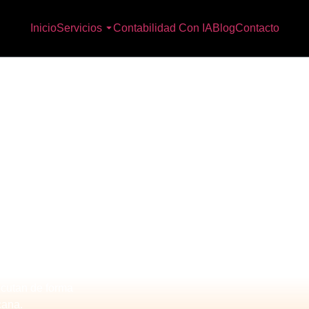
Inicio
Servicios
Contabilidad Con IA
Blog
Contacto
tables optimizar su
tal de la información
ecutan de forma
cana.