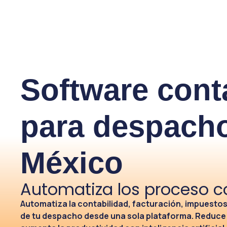
Software cont
para despach
México
Automatiza los proceso c
Automatiza la contabilidad, facturación, impuesto
de tu despacho desde una sola plataforma. Reduce