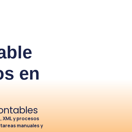
able
os en
ontables
s, XML y procesos
 tareas manuales y