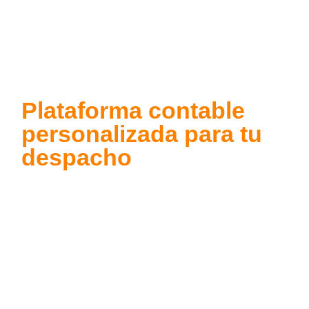
Plataforma contable
personalizada para tu
despacho
Una
plataforma contable personalizada
permite a los
despachos trabajar con una solución adaptada a sus
procesos, clientes y estructura interna, en lugar de
ajustarse a un software genérico. Con Oficina Web, tu
despacho cuenta con una plataforma diseñada a la
medida, con identidad propia, flujos personalizados y
control total de la información.