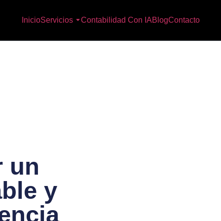
Inicio
Servicios
Contabilidad Con IA
Blog
Contacto
r un
ble y
iencia