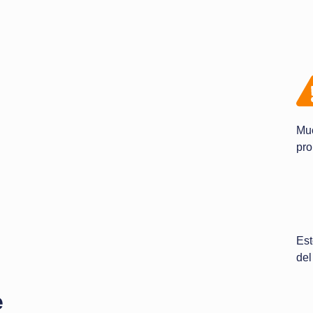
Muc
pr
Est
del
e