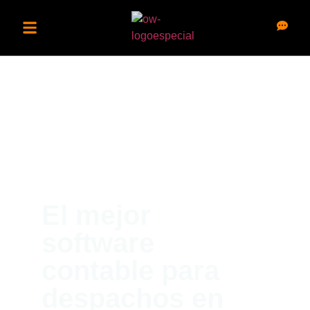
El mejor
software
contable para
despachos en