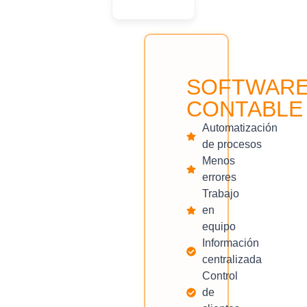
SOFTWAR
CONTABLE
Automatización
de procesos
Menos
errores
Trabajo
en
equipo
Información
centralizada
Control
de