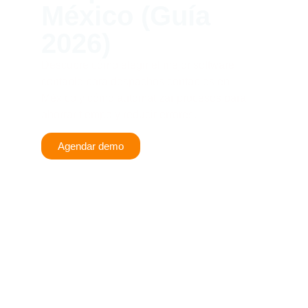
México (Guía
2026)
Descubre cómo elegir el mejor software
contable para despachos contables en
México y cómo automatizar procesos para
ahorrar tiempo y reducir errores.
Agendar demo